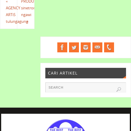
«
PRODUSEN
AGENCY
sinetron
ARTiS
ngawi
tulungagung
»
CARI ARTIKEL