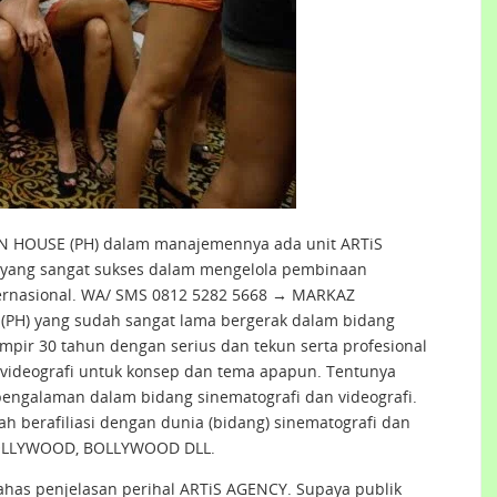
ON HOUSE (PH) dalam manajemennya ada unit ARTiS
G, yang sangat sukses dalam mengelola pembinaan
nternasional. WA/ SMS 0812 5282 5668 → MARKAZ
PH) yang sudah sangat lama bergerak dalam bidang
mpir 30 tahun dengan serius dan tekun serta profesional
 videografi untuk konsep dan tema apapun. Tentunya
pengalaman dalam bidang sinematografi dan videografi.
h berafiliasi dengan dunia (bidang) sinematografi dan
i HOLLYWOOD, BOLLYWOOD DLL.
has penjelasan perihal ARTiS AGENCY. Supaya publik