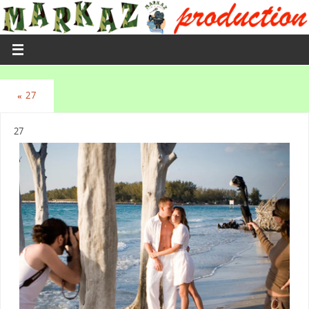
«
27
27