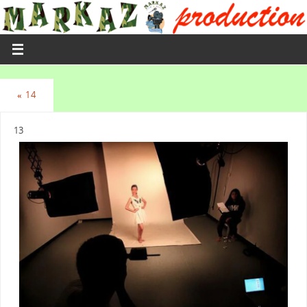
«
14
13