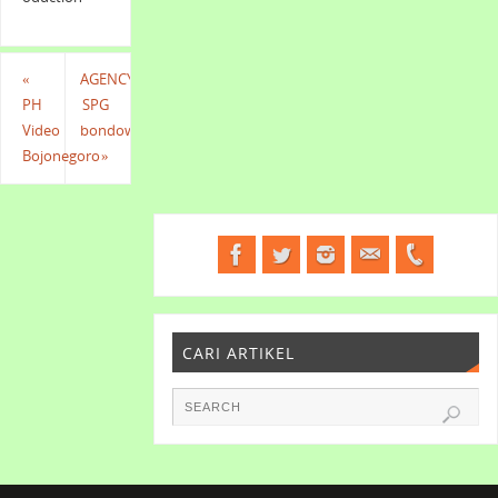
«
AGENCY
PH
SPG
Video
bondowoso
Bojonegoro
»
CARI ARTIKEL