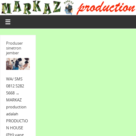
Produser
sinetron
jember
WA/ SMS
0812 5282
5668 →
MARKAZ
production
adalah
PRODUCTiO
N HOUSE
(PH) yang