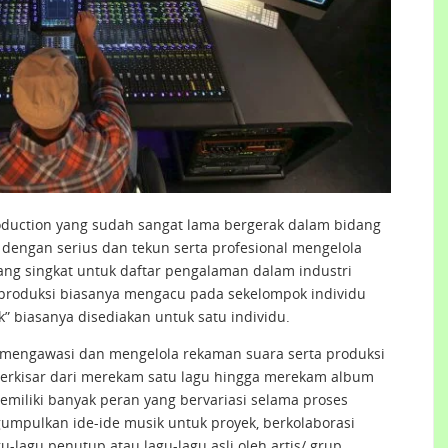
uction yang sudah sangat lama bergerak dalam bidang
 dengan serius dan tekun serta profesional mengelola
ang singkat untuk daftar pengalaman dalam industri
im produksi biasanya mengacu pada sekelompok individu
” biasanya disediakan untuk satu individu.
 mengawasi dan mengelola rekaman suara serta produksi
berkisar dari merekam satu lagu hingga merekam album
miliki banyak peran yang bervariasi selama proses
mpulkan ide-ide musik untuk proyek, berkolaborasi
lagu penutup atau lagu-lagu asli oleh artis/ grup,