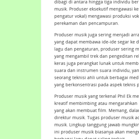
dibagi di antara hingga tiga individu b
musik. Produser eksekutif mengawasi ke
pengatur vokal) mengawasi produksi vok
perekaman dan pencampuran.
Produser musik juga sering menjadi arr
yang dapat membawa ide-ide segar ke d
lagu dan pengaturan, produser sering 
yang mengambil trek dan pengeditan r
keras juga perangkat lunak untuk memb
suara dan instrumen suara individu, yan
seorang teknisi ahli untuk berbagai med
yang berkonsentrasi pada aspek teknis
Produser musik yang terkenal Phil Ek 
kreatif membimbing atau mengarahkan p
yang akan membuat film. Memang, dalam
direktur musik. Tugas produser musik
musik. Lingkup tanggung jawab mungkin 
ini produser musik biasanya akan men
berbagai lagu dapat saling terkait.