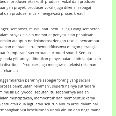
erbeda: produser eksekutif, produser vokal dan produser
uangan proyek, produser vokal (juga dikenal sebagai
al dan produser musik mengawasi proses kreatif
anger, komposer, musisi atau penulis lagu yang kompeten
alam proyek. Selain membuat penyesuaian penulisan
memilih ataupun berkolaborasi dengan teknisi pencampur,
ekaman mentah serta memodifikasinya dengan perangkat
uat “campuran” stereo atau surround sound. Semua
g pada gilirannya diberikan penyesuaian lebih lanjut oleh
ia distribusi. Produser juga mengawasi teknisi rekaman
 perekaman.
menggambarkan perannya sebagai “orang yang secara
roses pembuatan rekaman”, seperti halnya sutradara
 musik Bollywood, sebutan itu sebenarnya adalah
 adalah menciptakan, membentuk dan membentuk karya
satu atau dua lagu atau seluruh album artis, dalam hal
gembangkan visi keseluruhan untuk album dan bagaimana