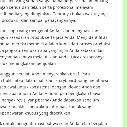
uction yang sudah sangat lama bergerak dalam bidang
gan serius dan tekun serta profesional melayani
di media yang diinginkan. Tentunya bukan waktu yang
g produksi iklan sampai penayangannya.
atau siapa yang mengenal Anda. Iklan menghasilkan
n kesadaran produk serta jasa Anda. Mengidentifikasi
buat mereka membeli adalah kunci dari proses produksi
Anda jangkau, tentukan apa yang ingin Anda katakan dan
nyampaikannya melalui iklan Anda. Lacak responsnya,
untuk meningkatkan penjualan.
-sungguh setelah Anda menyerahkan brief. Para
n bukti, atau dalam hal iklan, storyboard, yang membawa
sep awal untuk konsistensi dengan ide-ide Anda dan
mencapai tujuan Anda. Hindari pembengkakan biaya
banyak revisi yang berhak Anda dapatkan sebelum
wa iklan akhir mencakup informasi kontak yang
au penawaran khusus yang diperlukan.
ak untuk mengonfirmasi bahwa iklan Anda telah berjalan