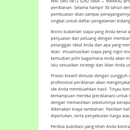
WA/ SMS 0812 5282 5668 → MARKAZ prod
periklanan. Selama hampir 30 tahun den
pembuatan iklan sampai penayangannya 
singkat untuk daftar pengalaman bidan
Bisnis bukanlah siapa yang Anda kenal 
penjualan dan peluang dengan membangu
pelanggan ideal Anda dan apa yang mem
iklan. Visualisasikan siapa yang ingin 
kemudian pilih bagaimana Anda akan me
lalu sesuaikan strategi dan iklan Anda 
Proses kreatif dimulai dengan sungguh
profesional periklanan akan mengerjaka
ide Anda membuahkan hasil. Tinjau kon
kemampuan mereka (periklanan) untuk 
dengan memastikan sebelumnya berapa 
dikenakan biaya tambahan. Pastikan bah
diperlukan, serta penyebutan harga at
Periksa publikasi yang telah Anda kontr