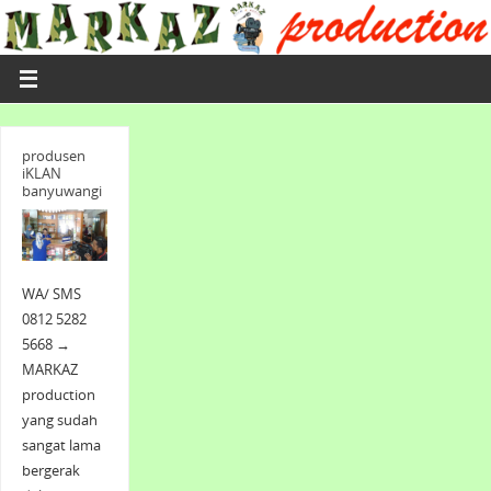
produsen
iKLAN
banyuwangi
WA/ SMS
0812 5282
5668 →
MARKAZ
production
yang sudah
sangat lama
bergerak