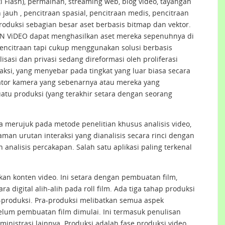
i Flash), permainan, streaming web, blog video, tayangan
 jauh , pencitraan spasial, pencitraan medis, pencitraan
duksi sebagian besar aset berbasis bitmap dan vektor.
EN ViDEO dapat menghasilkan aset mereka sepenuhnya di
encitraan tapi cukup menggunakan solusi berbasis
lisasi dan privasi sedang direformasi oleh proliferasi
aksi, yang menyebar pada tingkat yang luar biasa secara
tor kamera yang sebenarnya atau mereka yang
atu produksi (yang terakhir setara dengan seorang
 merujuk pada metode penelitian khusus analisis video,
an urutan interaksi yang dianalisis secara rinci dengan
nalisis percakapan. Salah satu aplikasi paling terkenal
kan konten video. Ini setara dengan pembuatan film,
 digital alih-alih pada roll film. Ada tiga tahap produksi
a-produksi. Pra-produksi melibatkan semua aspek
elum pembuatan film dimulai. Ini termasuk penulisan
dministrasi lainnya. Produksi adalah fase produksi video