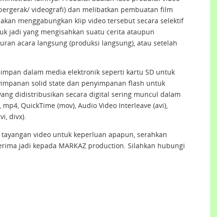
ergerak/ videografi) dan melibatkan pembuatan film
dakan menggabungkan klip video tersebut secara selektif
uk jadi yang mengisahkan suatu cerita ataupun
an acara langsung (produksi langsung), atau setelah
isimpan dalam media elektronik seperti kartu SD untuk
impanan solid state dan penyimpanan flash untuk
yang didistribusikan secara digital sering muncul dalam
p4, QuickTime (mov), Audio Video Interleave (avi),
, divx).
& tayangan video untuk keperluan apapun, serahkan
rima jadi kepada MARKAZ production. Silahkan hubungi