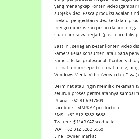
yang menangkap konten video (gambar b
subjek video. Pasca produksi adalah tin
melalui pengeditan video ke dalam prod
mengomunikasikan pesan dalam pengatur
suatu peristiwa terjadi (pasca produksi).
Saat ini, sebagian besar konten video d
kamera kelas konsumen, atau pada peny
kamera kelas profesional. Konten video 
format umum seperti format mpeg, mpg, m
Windows Media Video (wmv ) dan DivX (avi
Berminat atau ingin memiliki rekaman 
seluruh proses pembuatannya sampai te
Phone : +62 31 5947609
Facebook : MARKAZ production
SMS : +62 812 5282 5668
Twitter : @MARKAZproductio
WA : +62 812 5282 5668
Line : owner_markaz