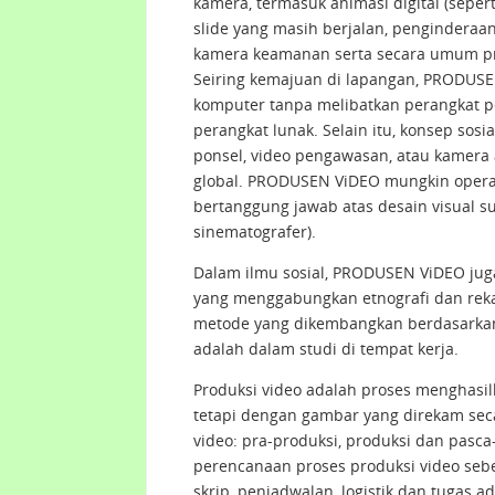
kamera, termasuk animasi digital (sepert
slide yang masih berjalan, penginderaan
kamera keamanan serta secara umum pro
Seiring kemajuan di lapangan, PRODUS
komputer tanpa melibatkan perangkat p
perangkat lunak. Selain itu, konsep sosia
ponsel, video pengawasan, atau kamera 
global. PRODUSEN ViDEO mungkin opera
bertanggung jawab atas desain visual su
sinematografer).
Dalam ilmu sosial, PRODUSEN ViDEO juga
yang menggabungkan etnografi dan rekam
metode yang dikembangkan berdasarkan a
adalah dalam studi di tempat kerja.
Produksi video adalah proses menghasil
tetapi dengan gambar yang direkam secara
video: pra-produksi, produksi dan pasc
perencanaan proses produksi video seb
skrip, penjadwalan, logistik dan tugas a