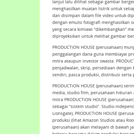
lanjut lalu dilihat sebagai gambar ber
menghasilkan muatan listrik untuk setia
dan disimpan dalam file video untuk di
dengan emulsi fotografi menghasilkan ser
yang secara kimiawi “dikembangkan” men
diproyeksikan untuk melihat gambar ber
PRODUCTiON HOUSE (perusahaan) mungk
penggalangan dana guna membiayai prod
mitra ataupun investor swasta. PRODU
penjadwalan, skrip, persediaan dengan b
sendiri, pasca produksi, distribusi sert
PRODUCTiON HOUSE (perusahaan) sering 
media, studio film, perusahaan hiburan
mitra PRODUCTiON HOUSE (perusahaan)
sebagai “sistem studio”. Studio indepe
Lionsgate), PRODUCTiON HOUSE (perusah
produksi (lihat Amazon Studios atau Ro
(perusahaan) akan melayani di bawah j
bekerja bersama dalam produksi bersam