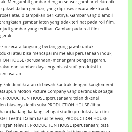
gerak. Mengambil gambar dengan sensor gambar elektronik
p piksel dalam gambar, yang diproses secara elektronik
proses atau ditampilkan berikutnya. Gambar yang diambil
angkaian gambar laten yang tidak terlihat pada roll film,
jadi gambar yang terlihat. Gambar pada roll film
gerak.
in secara langsung bertanggung jawab untuk
uksi atau bisa mencapai ini melalui perusahaan induk,
CTiON HOUSE (perusahaan) menangani penganggaran,
akat dan sumber daya, organisasi staf, produksi itu
a pemasaran.
kali dimiliki atau di bawah kontrak dengan konglomerat
 ataupun Motion Picture Company yang bertindak sebagai
. PRODUCTiON HOUSE (perusahaan) telah dikenal
nden biasanya lebih suka PRODUCTiON HOUSE (lihat
aan) kadang-kadang sebagai studio produksi atau tim
oster Teeth). Dalam kasus televisi, PRODUCTiON HOUSE
aringan televisi. PRODUCTiON HOUSE (perusahaan) bisa
a. Dalam musik, istilah tim produksi biasanya mengacu