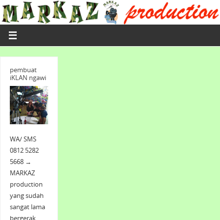
pembuat
iKLAN ngawi
WA/ SMS
0812 5282
5668 →
MARKAZ
production
yang sudah
sangat lama
bergerak