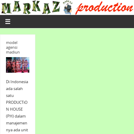
model
agensi
madiun
Di Indonesia
ada salah
satu
PRODUCTiO
N HOUSE
(PH) dalam
manajemen
nya ada unit