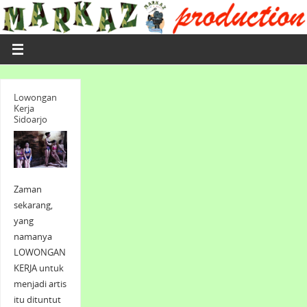
Lowongan
Kerja
Sidoarjo
Zaman
sekarang,
yang
namanya
LOWONGAN
KERJA untuk
menjadi artis
itu dituntut