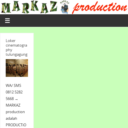
Loker
cinematogra
phy
tulungagung
WA/ SMS
0812 5282
5668 →
MARKAZ
production
adalah
PRODUCTiO