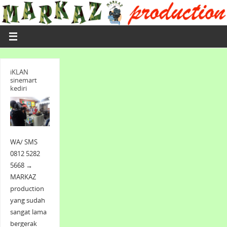
iKLAN
sinemart
kediri
WA/ SMS
0812 5282
5668 →
MARKAZ
production
yang sudah
sangat lama
bergerak