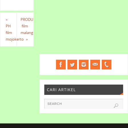
«
PRODUSEN
PH
film
film
malang
mojokerto
»
CARI ARTIKEL