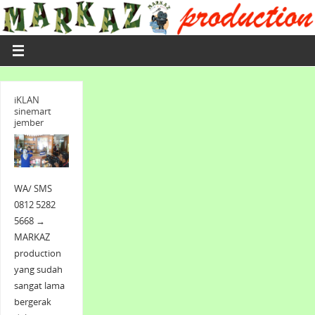
iKLAN
sinemart
jember
WA/ SMS
0812 5282
5668 →
MARKAZ
production
yang sudah
sangat lama
bergerak