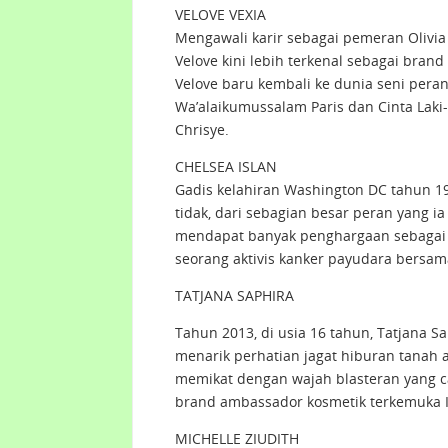
VELOVE VEXIA
Mengawali karir sebagai pemeran Olivia
Velove kini lebih terkenal sebagai bra
Velove baru kembali ke dunia seni pera
Wa’alaikumussalam Paris dan Cinta Laki-L
Chrisye.
CHELSEA ISLAN
Gadis kelahiran Washington DC tahun 19
tidak, dari sebagian besar peran yang i
mendapat banyak penghargaan sebagai akt
seorang aktivis kanker payudara bersam
TATJANA SAPHIRA
Tahun 2013, di usia 16 tahun, Tatjana S
menarik perhatian jagat hiburan tanah a
memikat dengan wajah blasteran yang cant
brand ambassador kosmetik terkemuka 
MICHELLE ZIUDITH