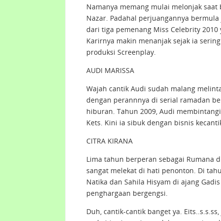
Namanya memang mulai melonjak saat ber
Nazar. Padahal perjuangannya bermula j
dari tiga pemenang Miss Celebrity 2010 y
Karirnya makin menanjak sejak ia sering
produksi Screenplay.
AUDI MARISSA
Wajah cantik Audi sudah malang melinta
dengan perannnya di serial ramadan ber
hiburan. Tahun 2009, Audi membintangi
Kets. Kini ia sibuk dengan bisnis keca
CITRA KIRANA
Lima tahun berperan sebagai Rumana di
sangat melekat di hati penonton. Di ta
Natika dan Sahila Hisyam di ajang Gadis 
penghargaan bergengsi.
Duh, cantik-cantik banget ya. Eits..s.s.s