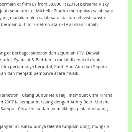
main di filmI LY from 38.000 Ft (2016) bersama Rizky
auh sebelum itu. Michelle Ziudith merupakan salah satu
ang diadakan oleh salah satu stasiun televisi swasta.
 bermain di film, sinetron atau FTV arahan rumah
ng di berbagai sinetron dan sejumlah FTV. Diawali
judul, Syamsul & Badriah ia mulai dikenal di dunia
 film pertamanya berjudul, Putih Abu-Abu dan Sepatu
ntikan dan menjadi pembawa acara musik.
 sinetron Tukang Bubur Naik Haji, membuat Citra Kirana
hun 2007 ia sempat bersaing dengan Aubry Beer, Marsha
Sampul. Citra kini sudah memiliki tiga piala dari ajang
s, jangan iri. Kalau punya talenta tunjukin dong, mungkin